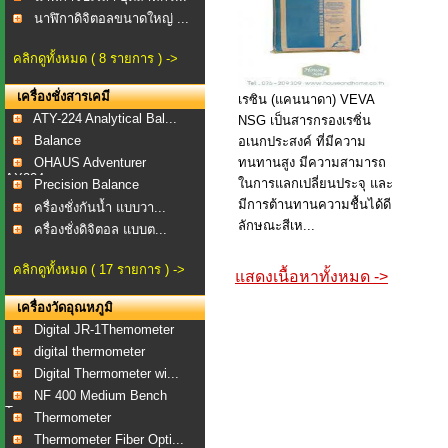
นาฬิกาดิจิตอลขนาดใหญ่ ...
คลิกดูทั้งหมด ( 8 รายการ ) ->
เครื่องชั่งสารเคมี
เรซิน (แคนนาดา) VEVA
ATY-224 Analytical Bal...
NSG เป็นสารกรองเรซิ่น
Balance
อเนกประสงค์ ที่มีความ
OHAUS Adventurer
ทนทานสูง มีความสามารถ
AX224...
ในการแลกเปลี่ยนประจุ และ
Precision Balance
มีการต้านทานความชื้นได้ดี
ครื่องชั่งกันน้ำ แบบวา...
ลักษณะสีเห...
ครื่องชั่งดิจิตอล แบบต...
คลิกดูทั้งหมด ( 17 รายการ ) ->
แสดงเนื้อหาทั้งหมด ->
เครื่องวัดอุณหภูมิ
Digital JR-1Themometer
digital thermometer
Digital Thermometer wi...
NF 400 Medium Bench
To...
Thermometer
Thermometer Fiber Opti...