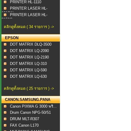
PRINTER HL-1110
PRINTER LASER HL-
1210W
PRINTER LASER HL-
3150C...
คลิกดูทั้งหมด ( 34 รายการ ) ->
EPSON
DOT MATRIX DLQ-3500
DOT MATRIX LQ-2090
DOT MATRIX LQ-2190
DOT MATRIX LQ-310
DOT MATRIX LQ-590
DOT MATRIX LQ-630
คลิกดูทั้งหมด ( 25 รายการ ) ->
CANON.SAMSUNG.PANA
Canon PIXMA G 3000 พริ...
Drum Canon NPG-50/51
DRUM MLT-R307
FAX Canon L170