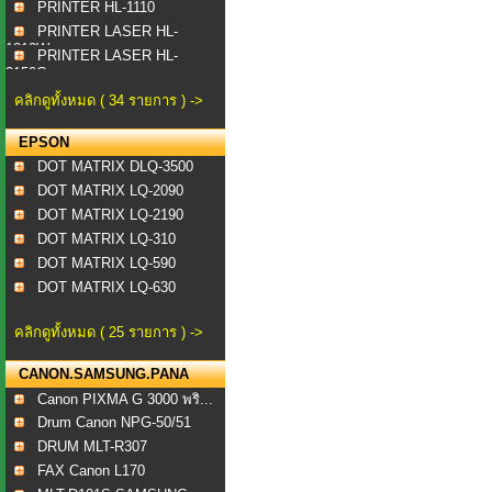
PRINTER HL-1110
PRINTER LASER HL-
1210W
PRINTER LASER HL-
3150C...
คลิกดูทั้งหมด ( 34 รายการ ) ->
EPSON
DOT MATRIX DLQ-3500
DOT MATRIX LQ-2090
DOT MATRIX LQ-2190
DOT MATRIX LQ-310
DOT MATRIX LQ-590
DOT MATRIX LQ-630
คลิกดูทั้งหมด ( 25 รายการ ) ->
CANON.SAMSUNG.PANA
Canon PIXMA G 3000 พริ...
Drum Canon NPG-50/51
DRUM MLT-R307
FAX Canon L170