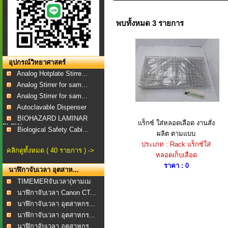
พบทั้งหมด 3 รายการ
อุปกรณ์วิทยาศาสตร์
Analog Hotplate Stirre...
Analog Stirrer for sam...
Analog Stirrer for sam...
Autoclavable Dispenser
BIOHAZARD LAMINAR
แร็กซ์ ใส่หลอดเลือด งานสั่ง
FLOW...
Biological Safety Cabi...
ผลิต ตามแบบ
ประเภท : Rack แร็กซ์ใส่
คลิกดูทั้งหมด ( 40 รายการ ) ->
หลอดเก็บเลือด
ราคา : 0
นาฬิกาจับเวลา อุตสาห...
TIMEMERจับเวลา(ทามเม
อร...
นาฬิกาจับเวลา Canon CT...
นาฬิกาจับเวลา อุตสาหกร...
นาฬิกาจับเวลา อุตสาหกร...
นาฬิกาจับเวลา อุตสาหกร...