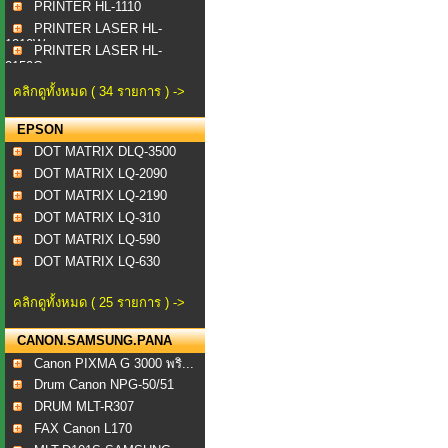
PRINTER HL-1110
PRINTER LASER HL-
1210W
PRINTER LASER HL-
3150C...
คลิกดูทั้งหมด ( 34 รายการ ) ->
EPSON
DOT MATRIX DLQ-3500
DOT MATRIX LQ-2090
DOT MATRIX LQ-2190
DOT MATRIX LQ-310
DOT MATRIX LQ-590
DOT MATRIX LQ-630
คลิกดูทั้งหมด ( 25 รายการ ) ->
CANON.SAMSUNG.PANA
Canon PIXMA G 3000 พริ...
Drum Canon NPG-50/51
DRUM MLT-R307
FAX Canon L170