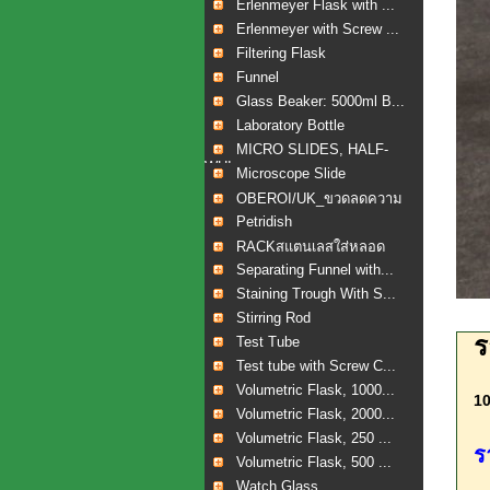
Erlenmeyer Flask with ...
Erlenmeyer with Screw ...
Filtering Flask
Funnel
Glass Beaker: 5000ml B...
Laboratory Bottle
MICRO SLIDES, HALF-
WHI...
Microscope Slide
OBEROI/UK_ขวดลดความ
ดัน...
Petridish
RACKสแตนเลสใส่หลอด
เลือ...
Separating Funnel with...
Staining Trough With S...
Stirring Rod
ร
Test Tube
Test tube with Screw C...
Volumetric Flask, 1000...
10
Volumetric Flask, 2000...
Volumetric Flask, 250 ...
ร
Volumetric Flask, 500 ...
Watch Glass