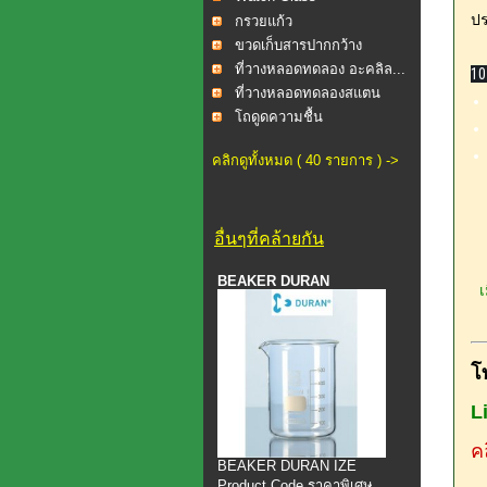
ปร
กรวยแก้ว
ขวดเก็บสารปากกว้าง
ที่วางหลอดทดลอง อะคลิล...
10
ที่วางหลอดทดลองสแตน
เลส...
โถดูดความชื้น
คลิกดูทั้งหมด ( 40 รายการ ) ->
อื่นๆที่คล้ายกัน
BEAKER DURAN
เม
โ
L
คล
BEAKER DURAN IZE
Product Code ราคาพิเศษ