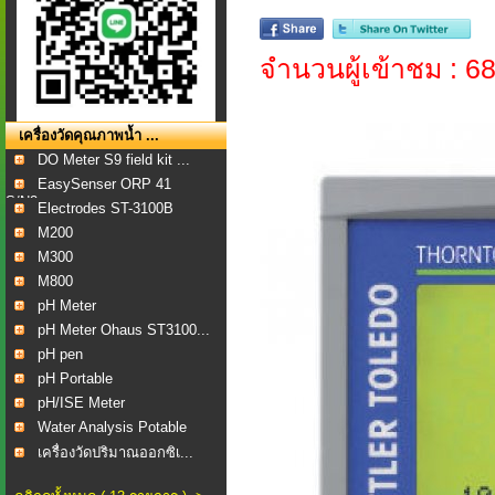
จำนวนผู้เข้าชม : 6
เครื่องวัดคุณภาพน้ำ ...
DO Meter S9 field kit ...
EasySenser ORP 41
S/N2...
Electrodes ST-3100B
M200
M300
M800
pH Meter
pH Meter Ohaus ST3100...
pH pen
pH Portable
pH/ISE Meter
Water Analysis Potable
เครื่องวัดปริมาณออกซิเ...