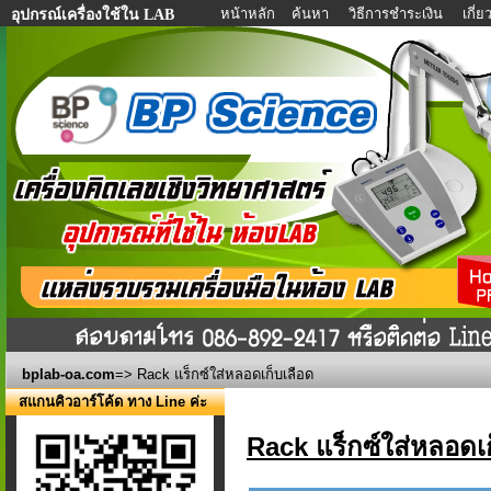
หน้าหลัก
ค้นหา
วิธีการชำระเงิน
เกี่
อุปกรณ์เครื่องใช้ใน LAB
bplab-oa.com
=> Rack แร็กซ์ใส่หลอดเก็บเลือด
สแกนคิวอาร์โค้ด ทาง Line ค่ะ
Rack แร็กซ์ใส่หลอดเก