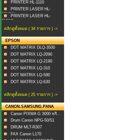
PRINTER HL-1110
PRINTER LASER HL-
1210W
PRINTER LASER HL-
3150C...
คลิกดูทั้งหมด ( 34 รายการ ) ->
EPSON
DOT MATRIX DLQ-3500
DOT MATRIX LQ-2090
DOT MATRIX LQ-2190
DOT MATRIX LQ-310
DOT MATRIX LQ-590
DOT MATRIX LQ-630
คลิกดูทั้งหมด ( 25 รายการ ) ->
CANON.SAMSUNG.PANA
Canon PIXMA G 3000 พริ...
Drum Canon NPG-50/51
DRUM MLT-R307
FAX Canon L170