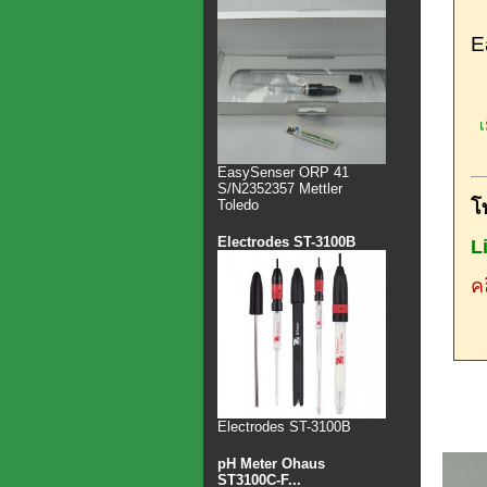
E
เม
EasySenser ORP 41
S/N2352357 Mettler
Toledo
โ
Electrodes ST-3100B
L
คล
Electrodes ST-3100B
pH Meter Ohaus
ST3100C-F...