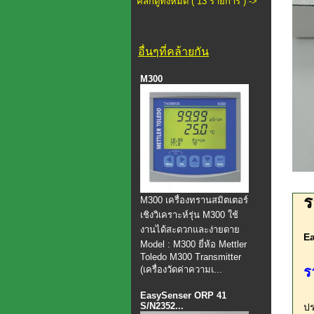
คลิกดูทั้งหมด ( 13 รายการ ) ->
อื่นๆที่คล้ายกัน
M300
ร
M300 เครื่องทรานสมิตเตอร์
เชิงวิเคราะห์รุ่น M300 ใช้
งานได้สะดวกและง่ายดาย
Ea
Model : M300 ยี่ห้อ Mettler
Toledo M300 Transmitter
(เครื่องวัดค่าความเ...
ร
EasySenser ORP 41
S/N2352...
ปร