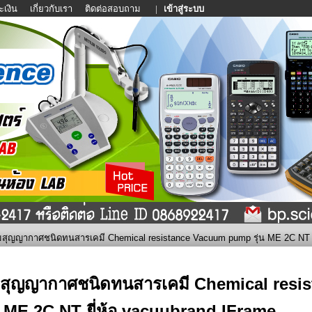
ะเงิน
เกี่ยวกับเรา
ติดต่อสอบถาม
|
เข้าสู่ระบบ
๊มสุญญากาศชนิดทนสารเคมี Chemical resistance Vacuum pump รุ่น ME 2C NT ย
๊มสุญญากาศชนิดทนสารเคมี Chemical res
่น ME 2C NT ยี่ห้อ vacuubrand IFrame