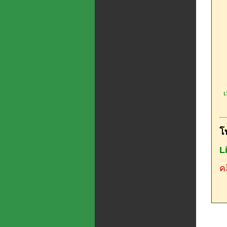
เม
โ
L
คล