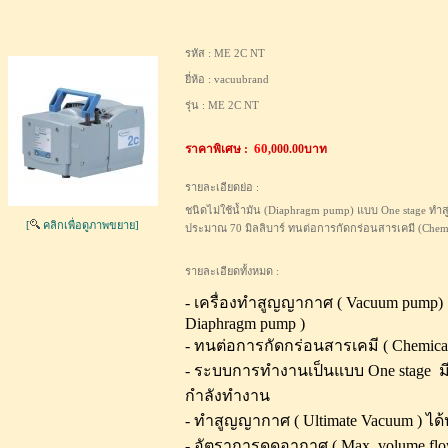
รหัส :
ME 2C NT
ยี่ห้อ :
vacuubrand
รุ่น :
ME 2C NT
ราคาพิเศษ :
60
,000.00บาท
รายละเอียดย่อ :
ชนิดไม่ใช้น้ำมัน (Diaphragm pump) แบบ One stage ทำ
[
คลิกเพื่อดูภาพขยาย]
ประมาณ 70 มิลลิบาร์ ทนต่อการกัดกร่อนสารเคมี (Chemica
รายละเอียดทั้งหมด :
- เครื่องทำสูญญากาศ ( Vacuum pump) ช
Diaphragm pump )
- ทนต่อการกัดกร่อนสารเคมี ( Chemical r
- ระบบการทำงานเป็นแบบ One stage มีเ
กำลังทำงาน
- ทำสูญญากาศ ( Ultimate Vacuum ) 
- อัตราการดูดอากาศ ( Max. volume flow 