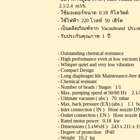
2.1/2.4 m3/h.
- ใช้มอเตอร์ขนาด 0.18 กิโลวัตต์
- ใช้ไฟฟ้า 220 โวลท์ 50 เฮิร์ต
- เป็นผลิตภัณฑ์จาก Vacuubrand ประเ
- รับประกันคุณภาพ 1 ปี
- Outstanding chemical resistance
- High performance even at low vacuum l
- Whisper quiet and very low vibration
- Compact Design
- Long diaphragm life Maintenance-free 
- Chemical resistant
- Number of heads / Stages 1/1
- Max. pumping speed at 50/60 Hz 2.1
- Ultimate vacuum ( abs ) 70 mbar
- Max. back pressure (EX) (abs.) 1.1 b
- Inlet connection ( IN ) Hose nozzle 
- Outlet connection ( EN ) Hose nozzl
- Rated motor power 0.18 kw
- Dimensions ( LxWxH ) 243 x 211 x 
- Degree of protection IP40
- Weight 10.2 kg