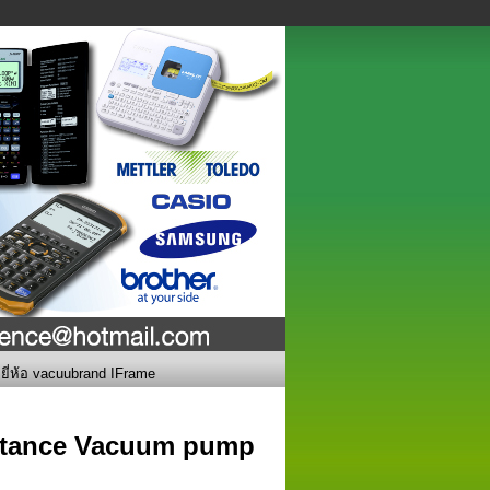
ี่ห้อ vacuubrand IFrame
istance Vacuum pump