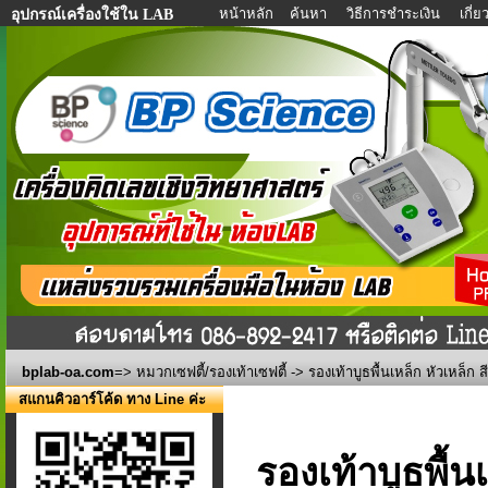
หน้าหลัก
ค้นหา
วิธีการชำระเงิน
เกี่
อุปกรณ์เครื่องใช้ใน LAB
bplab-oa.com
=>
หมวกเซฟตี้/รองเท้าเซฟตี้
-> รองเท้าบูธพื้นเหล็ก หัวเหล็ก ส
สแกนคิวอาร์โค้ด ทาง Line ค่ะ
รองเท้าบูธพื้น