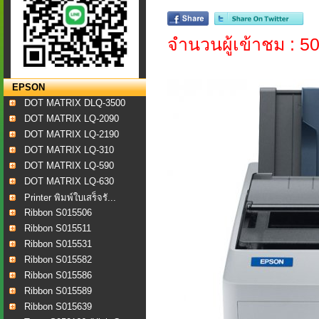
จำนวนผู้เข้าชม : 5
EPSON
DOT MATRIX DLQ-3500
DOT MATRIX LQ-2090
DOT MATRIX LQ-2190
DOT MATRIX LQ-310
DOT MATRIX LQ-590
DOT MATRIX LQ-630
Printer พิมพ์ใบเสร็จรั...
Ribbon S015506
Ribbon S015511
Ribbon S015531
Ribbon S015582
Ribbon S015586
Ribbon S015589
Ribbon S015639