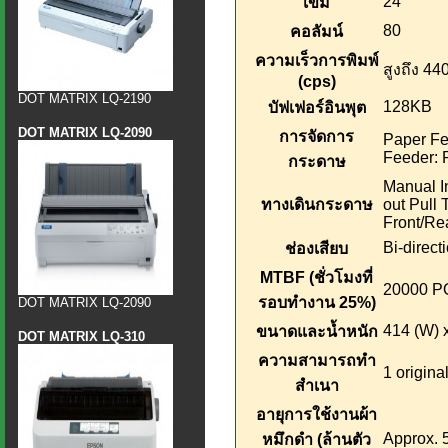
24
เข็ม
80
คอลัมน์
ความเร็วการพิมพ์
สูงถึง 440
(cps)
DOT MATRIX LQ-2190
128KB
บัฟเฟอร์อินพุต
DOT MATRIX LQ-2090
การจัดการ
Paper Fee
Feeder: 
กระดาษ
Manual In
ทางเดินกระดาษ
out Pull 
Front/Rea
Bi-direct
ช่องเสียบ
MTBF (ชั่วโมงที่
20000 
รอบทำงาน 25%)
DOT MATRIX LQ-2090
414 (W) x
ขนาดและน้ำหนัก
DOT MATRIX LQ-310
ความสามารถทำ
1 origina
สำเนา
อายุการใช้งานผ้า
Approx. 5
หมึกดำ (ล้านตัว