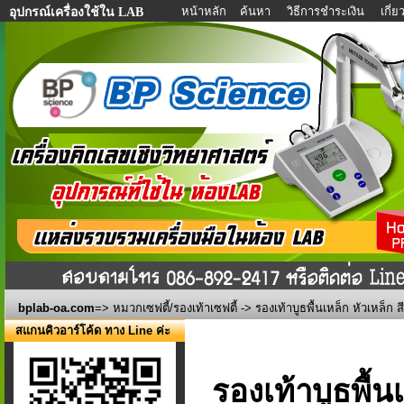
หน้าหลัก
ค้นหา
วิธีการชำระเงิน
เกี่
อุปกรณ์เครื่องใช้ใน LAB
bplab-oa.com
=>
หมวกเซฟตี้/รองเท้าเซฟตี้
-> รองเท้าบูธพื้นเหล็ก หัวเหล็ก ส
สแกนคิวอาร์โค้ด ทาง Line ค่ะ
รองเท้าบูธพื้น