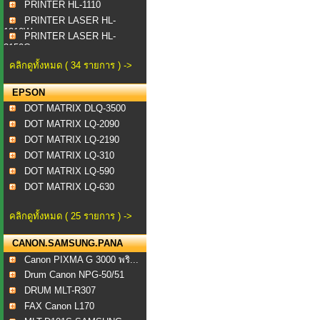
PRINTER HL-1110
PRINTER LASER HL-
1210W
PRINTER LASER HL-
3150C...
คลิกดูทั้งหมด ( 34 รายการ ) ->
EPSON
DOT MATRIX DLQ-3500
DOT MATRIX LQ-2090
DOT MATRIX LQ-2190
DOT MATRIX LQ-310
DOT MATRIX LQ-590
DOT MATRIX LQ-630
คลิกดูทั้งหมด ( 25 รายการ ) ->
CANON.SAMSUNG.PANA
Canon PIXMA G 3000 พริ...
Drum Canon NPG-50/51
DRUM MLT-R307
FAX Canon L170