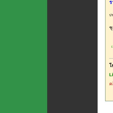
ร
ปร
ช
เม
โ
L
คล