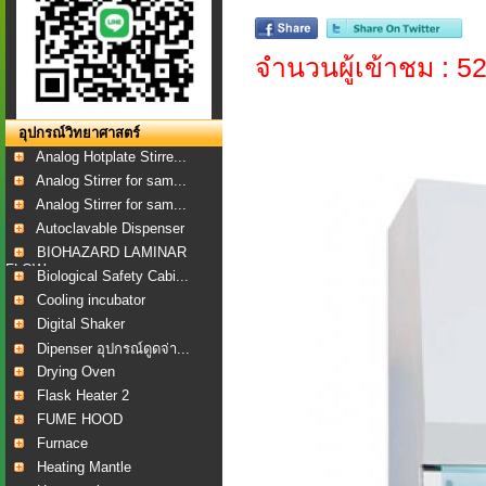
จำนวนผู้เข้าชม : 5
อุปกรณ์วิทยาศาสตร์
Analog Hotplate Stirre...
Analog Stirrer for sam...
Analog Stirrer for sam...
Autoclavable Dispenser
BIOHAZARD LAMINAR
FLOW...
Biological Safety Cabi...
Cooling incubator
Digital Shaker
Dipenser อุปกรณ์ดูดจ่า...
Drying Oven
Flask Heater 2
FUME HOOD
Furnace
Heating Mantle