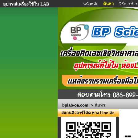
หน้าหลัก
ค้นหา
วิธีการชำร
อุปกรณ์เครื่องใช้ใน LAB
bplab-oa.com
=> ค้นหา
สแกนคิวอาร์โค้ด ทาง Line ค่ะ