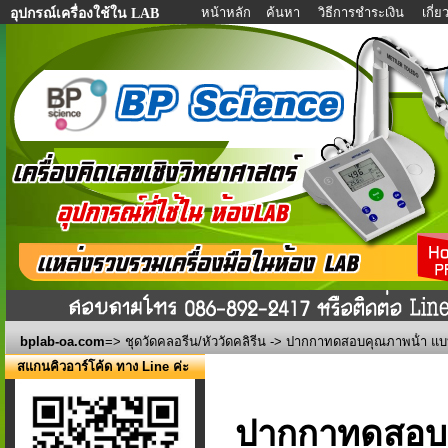
หน้าหลัก
ค้นหา
วิธีการชำระเงิน
เกี่
อุปกรณ์เครื่องใช้ใน LAB
bplab-oa.com
=>
ชุดวัดคลอรีน/หัววัดคลิรีน
-> ปากกาทดสอบคุณภาพน้ํา แบบ
สแกนคิวอาร์โค้ด ทาง Line ค่ะ
ปากกาทดสอบค