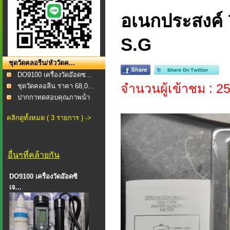
อเนกประสงค์ 
S.G
ชุดวัดคลอรีน/หัววัดค...
DO9100 เครื่องวัดอ๊อดซ...
จำนวนผู้เข้าชม : 2
ชุดวัดคลอลีน ราคา 68,0...
ปากกาทดสอบคุณภาพน้ํา
แ...
คลิกดูทั้งหมด ( 3 รายการ ) ->
อื่นๆที่คล้ายกัน
DO9100 เครื่องวัดอ๊อดซิ
เจ...