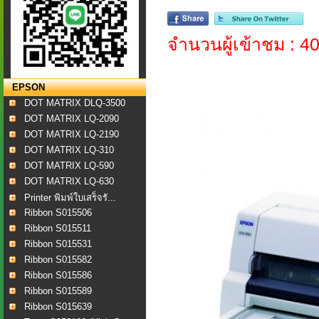
จำนวนผู้เข้าชม : 4
EPSON
DOT MATRIX DLQ-3500
DOT MATRIX LQ-2090
DOT MATRIX LQ-2190
DOT MATRIX LQ-310
DOT MATRIX LQ-590
DOT MATRIX LQ-630
Printer พิมพ์ใบเสร็จรั...
Ribbon S015506
Ribbon S015511
Ribbon S015531
Ribbon S015582
Ribbon S015586
Ribbon S015589
Ribbon S015639