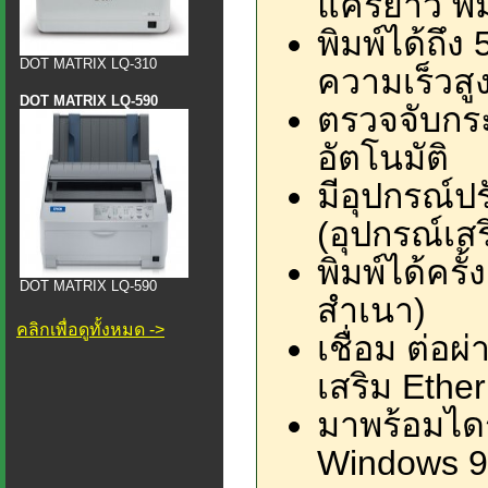
แคร่ยาว พ
พิมพ์ได้ถึง
DOT MATRIX LQ-310
ความเร็วสูง
DOT MATRIX LQ-590
ตรวจจับก
อัตโนมัติ
มีอุปกรณ์ป
(อุปกรณ์เสร
พิมพ์ได้ครั
DOT MATRIX LQ-590
สำเนา)
คลิกเพื่อดูทั้งหมด ->
เชื่อม ต่อผ
เสริม Ether
มาพร้อมไดร
Windows 9