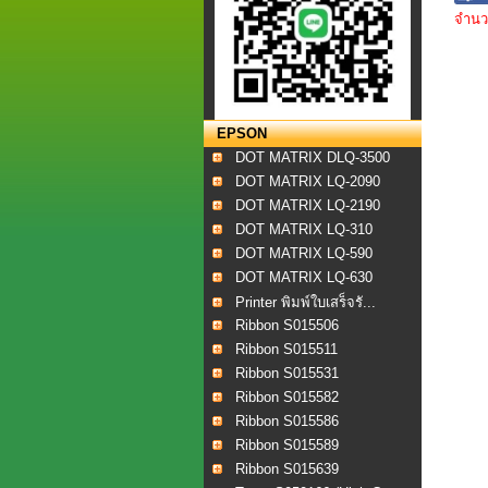
จำนวน
EPSON
DOT MATRIX DLQ-3500
DOT MATRIX LQ-2090
DOT MATRIX LQ-2190
DOT MATRIX LQ-310
DOT MATRIX LQ-590
DOT MATRIX LQ-630
Printer พิมพ์ใบเสร็จรั...
Ribbon S015506
Ribbon S015511
Ribbon S015531
Ribbon S015582
Ribbon S015586
Ribbon S015589
Ribbon S015639