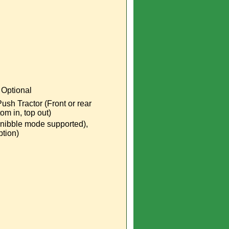
: Optional
Push Tractor (Front or rear
tom in, top out)
4 nibble mode supported),
ption)