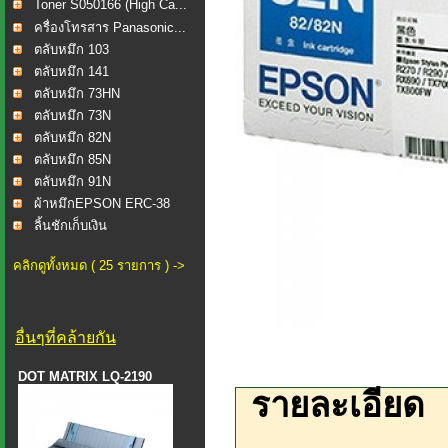
Toner S050166 (High Ca...
ครื่องโทรสาร Panasonic...
ตลับหมึก 103
ตลับหมึก 141
ตลับหมึก 73HN
ตลับหมึก 73N
ตลับหมึก 82N
ตลับหมึก 85N
ตลับหมึก 91N
ผ้าหมึกEPSON ERC-38
ลิ้นชักเก็บเงิน
คลิกดูทั้งหมด ( 25 รายการ ) ->
อื่นๆที่คล้ายกัน
DOT MATRIX LQ-2190
รายละเอียด