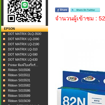
จำนวนผู้เข้าชม : 5
EPSON
DOT MATRIX DLQ-3500
DOT MATRIX LQ-2090
DOT MATRIX LQ-2190
DOT MATRIX LQ-310
DOT MATRIX LQ-590
DOT MATRIX LQ-630
Printer พิมพ์ใบเสร็จรั...
Ribbon S015506
Ribbon S015511
Ribbon S015531
Ribbon S015582
Ribbon S015586
Ribbon S015589
Ribbon S015639