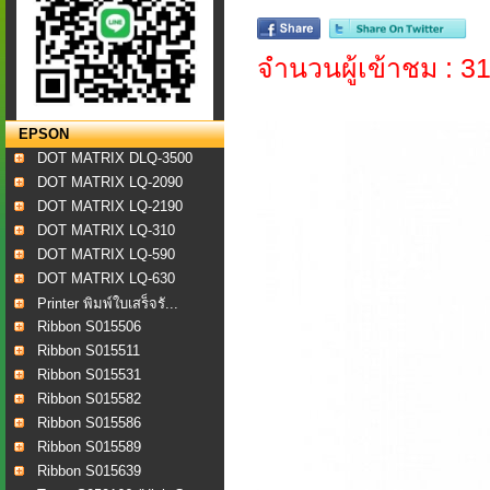
จำนวนผู้เข้าชม : 3
EPSON
DOT MATRIX DLQ-3500
DOT MATRIX LQ-2090
DOT MATRIX LQ-2190
DOT MATRIX LQ-310
DOT MATRIX LQ-590
DOT MATRIX LQ-630
Printer พิมพ์ใบเสร็จรั...
Ribbon S015506
Ribbon S015511
Ribbon S015531
Ribbon S015582
Ribbon S015586
Ribbon S015589
Ribbon S015639