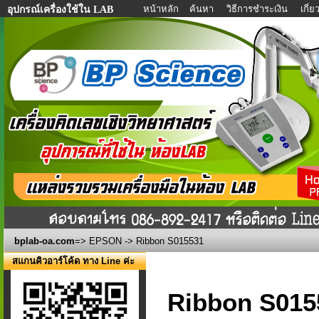
หน้าหลัก
ค้นหา
วิธีการชำระเงิน
เกี่
อุปกรณ์เครื่องใช้ใน LAB
bplab-oa.com
=>
EPSON
-> Ribbon S015531
สแกนคิวอาร์โค้ด ทาง Line ค่ะ
Ribbon S015