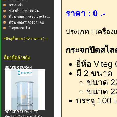
กรวยแก้ว
ราคา : 0 .-
ขวดเก็บสารปากกว้าง
ที่วางหลอดทดลอง อะคลิล...
ที่วางหลอดทดลองสแตน
เลส...
โถดูดความชื้น
ประเภท : เครื่อง
คลิกดูทั้งหมด ( 40 รายการ ) ->
กระจกปิดสไลด
อื่นๆที่คล้ายกัน
ยี่ห้อ Vite
BEAKER DURAN
มี 2 ขนาด
ขนาด 2
ขนาด 2
บรรจุ 100 แ
BEAKER DURAN IZE
Product Code ราคาพิเศษ