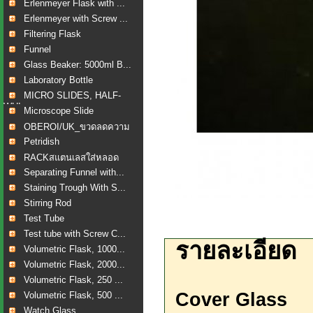
Erlenmeyer Flask with ...
Erlenmeyer with Screw ...
Filtering Flask
Funnel
Glass Beaker: 5000ml B...
Laboratory Bottle
MICRO SLIDES, HALF-
WHI...
Microscope Slide
OBEROI/UK_ขวดลดความ
ดัน...
Petridish
RACKสแตนเลสใส่หลอด
เลือ...
Separating Funnel with...
Staining Trough With S...
Stirring Rod
Test Tube
Test tube with Screw C...
รายละเอียด
Volumetric Flask, 1000...
Volumetric Flask, 2000...
Volumetric Flask, 250 ...
Cover Glass
Volumetric Flask, 500 ...
Watch Glass