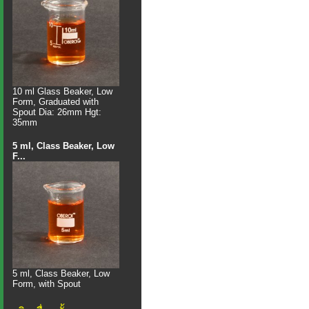
10 ml Glass Beaker, Low
Form, Graduated with
Spout Dia: 26mm Hgt:
35mm
5 ml, Class Beaker, Low
F...
5 ml, Class Beaker, Low
Form, with Spout