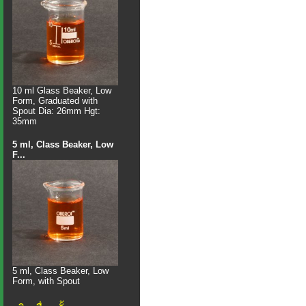
10 ml Glass Beaker, Low
Form, Graduated with
Spout Dia: 26mm Hgt:
35mm
5 ml, Class Beaker, Low
F...
5 ml, Class Beaker, Low
Form, with Spout