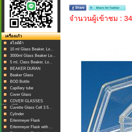
จำนวนผู้เข้าชม : 3
เครื่องแก้ว
สไลด์ฝ้า
10 ml Glass Beaker, Lo...
3000ml Glass Beaker Lo...
5 ml, Class Beaker, Lo...
BEAKER DURAN
Beaker Glass
BOD Bottle
Capillary tube
Cover Glass
COVER GLASSES
Witeg/GE...
Cuvette Glass Cell 3.5...
Cylinder
Erlenmeyer Flask
Erlenmeyer Flask with ...