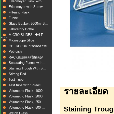
Erlenmeyer Flask with ...
Erlenmeyer with Screw ...
Filtering Flask
Funnel
Glass Beaker: 5000ml B...
Laboratory Bottle
MICRO SLIDES, HALF-
WHI...
Microscope Slide
OBEROI/UK_ขวดลดความ
ดัน...
Petridish
RACKสแตนเลสใส่หลอด
เลือ...
Separating Funnel with...
Staining Trough With S...
Stirring Rod
Test Tube
Test tube with Screw C...
รายละเอียด
Volumetric Flask, 1000...
Volumetric Flask, 2000...
Volumetric Flask, 250 ...
Staining Troug
Volumetric Flask, 500 ...
Watch Glass