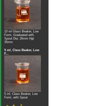
10 ml Glass Beaker, Low
Form, Graduated with
Spout Dia: 26mm Hgt:
35mm
5 ml, Class Beaker, Low
F...
5 ml, Class Beaker, Low
Form, with Spout