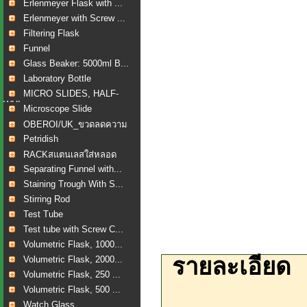
Erlenmeyer Flask with ...
Erlenmeyer with Screw ...
Filtering Flask
Funnel
Glass Beaker: 5000ml B...
Laboratory Bottle
MICRO SLIDES, HALF-
WHI...
Microscope Slide
OBEROI/UK_ขวดลดความ
ดัน...
Petridish
RACKสแตนเลสใส่หลอด
เลือ...
Separating Funnel with...
Staining Trough With S...
Stirring Rod
Test Tube
Test tube with Screw C...
Volumetric Flask, 1000...
รายละเอียด
Volumetric Flask, 2000...
Volumetric Flask, 250 ...
Volumetric Flask, 500 ...
Watch Glass