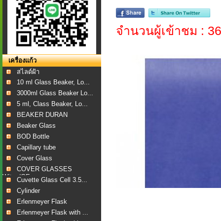
จำนวนผู้เข้าชม : 3
เครื่องแก้ว
สไลด์ฝ้า
10 ml Glass Beaker, Lo...
3000ml Glass Beaker Lo...
5 ml, Class Beaker, Lo...
BEAKER DURAN
Beaker Glass
BOD Bottle
Capillary tube
Cover Glass
COVER GLASSES
Witeg/GE...
Cuvette Glass Cell 3.5...
Cylinder
Erlenmeyer Flask
Erlenmeyer Flask with ...