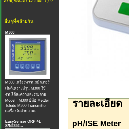
คลิกดูทั้งหมด ( 13 รายการ ) ->
อื่นๆที่คล้ายกัน
M300
M300 เครื่องทรานสมิตเตอร์
เชิงวิเคราะห์รุ่น M300 ใช้
งานได้สะดวกและง่ายดาย
รายละเอียด
Model : M300 ยี่ห้อ Mettler
Toledo M300 Transmitter
(เครื่องวัดค่าความเ...
EasySenser ORP 41
pH/ISE Meter
S/N2352...