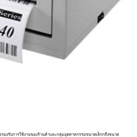
พื่อรองรับการใช้งานของร้านค้าและกลุ่มอุตสาหกรรมขนาดเล็กกถึงขนาด