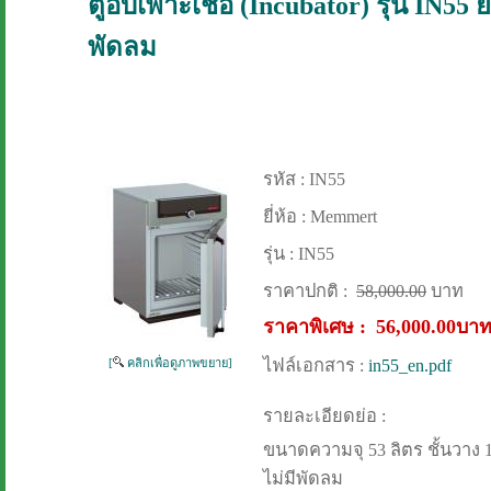
ตู้อบเพาะเชื้อ (Incubator) รุ่น IN55
พัดลม
รหัส :
IN55
ยี่ห้อ :
Memmert
รุ่น :
IN55
ราคาปกติ :
58,000.00
บาท
ราคาพิเศษ :
56,000.00บา
ไฟล์เอกสาร :
in55_en.pdf
[
คลิกเพื่อดูภาพขยาย]
รายละเอียดย่อ :
ขนาดความจุ 53 ลิตร ชั้นวาง 1
ไม่มีพัดลม