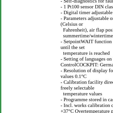
- Self-diagnostics for fau
- 1 Pt100 sensor DIN clas
- Digital timer adjustabl
- Parameters adjustable
(Celsius or
Fahrenheit), air flap po
summertime/wintertime
- SetpointWAIT function -
until the set
temperature is reached
- Setting of languages on
ControlCOCKPIT: German
- Resolution of display f
values 0.1°C
- Calibration facility di
freely selectable
temperature values
- Programme stored in ca
- Incl. works calibration c
+37°C Overtemperature p