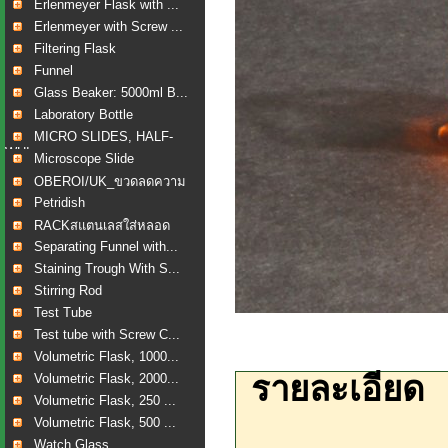
Erlenmeyer Flask with ...
Erlenmeyer with Screw ...
Filtering Flask
Funnel
Glass Beaker: 5000ml B...
Laboratory Bottle
MICRO SLIDES, HALF-
WHI...
Microscope Slide
OBEROI/UK_ขวดลดความ
ดัน...
Petridish
RACKสแตนเลสใส่หลอด
เลือ...
Separating Funnel with...
Staining Trough With S...
Stirring Rod
Test Tube
Test tube with Screw C...
Volumetric Flask, 1000...
รายละเอียด
Volumetric Flask, 2000...
Volumetric Flask, 250 ...
Volumetric Flask, 500 ...
Watch Glass