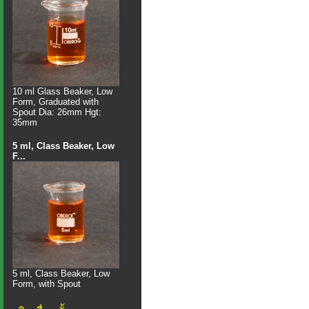
10 ml Glass Beaker, Low
Form, Graduated with
Spout Dia: 26mm Hgt:
35mm
5 ml, Class Beaker, Low
F...
5 ml, Class Beaker, Low
Form, with Spout